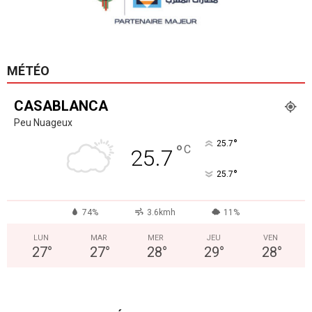
MÉTÉO
CASABLANCA
Peu Nuageux
°
25.7
°
C
25.7
°
25.7
74%
3.6kmh
11%
LUN
MAR
MER
JEU
VEN
27
°
27
°
28
°
29
°
28
°