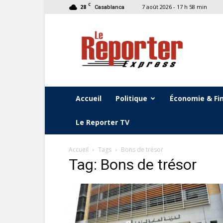
C
28
7 août 2026 - 17 h 58 min
Casablanca
Le
Reporter
Express
Accueil
Politique
Économie & Fi
Le Reporter TV
Accueil
Tags
Bons de trésor
Tag: Bons de trésor