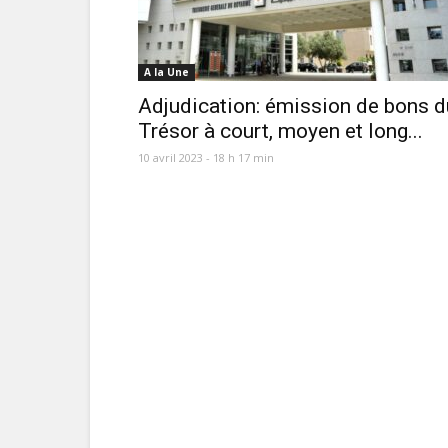
A la Une
Adjudication: émission de bons d
Trésor à court, moyen et long...
10 avril 2023 - 18 h 17 min