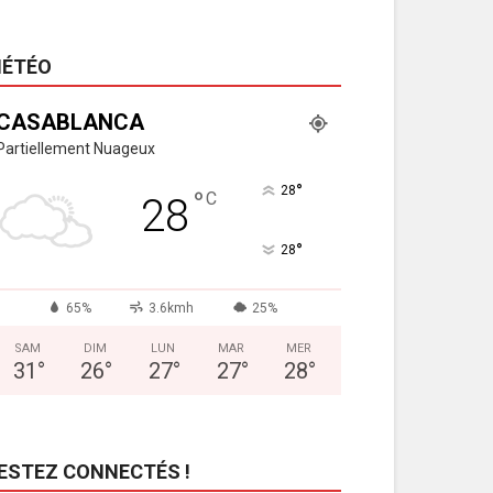
ÉTÉO
CASABLANCA
Partiellement Nuageux
°
28
°
C
28
°
28
65%
3.6kmh
25%
SAM
DIM
LUN
MAR
MER
31
°
26
°
27
°
27
°
28
°
ESTEZ CONNECTÉS !