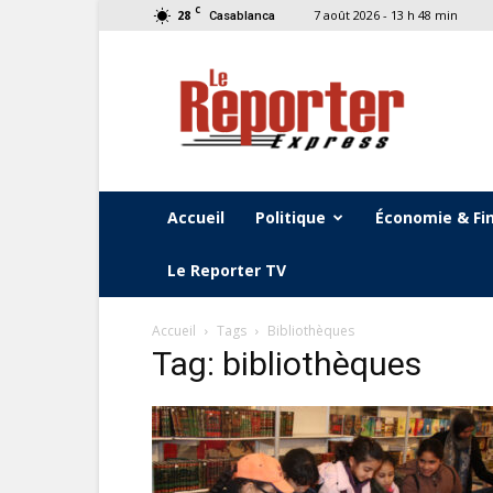
C
28
7 août 2026 - 13 h 48 min
Casablanca
Le
Reporter
Express
Accueil
Politique
Économie & Fi
Le Reporter TV
Accueil
Tags
Bibliothèques
Tag: bibliothèques