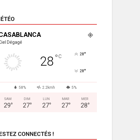
ÉTÉO
CASABLANCA
Ciel Dégagé
°
28
°
C
28
°
28
58%
2.2kmh
5%
SAM
DIM
LUN
MAR
MER
29
°
27
°
27
°
27
°
28
°
ESTEZ CONNECTÉS !