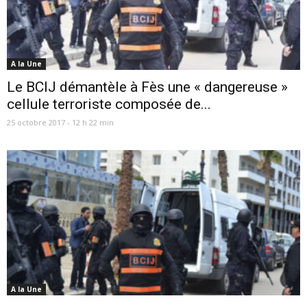
A la Une
Le BCIJ démantèle à Fès une « dangereuse »
cellule terroriste composée de...
25 octobre 2017 - 12 h 22 min
A la Une