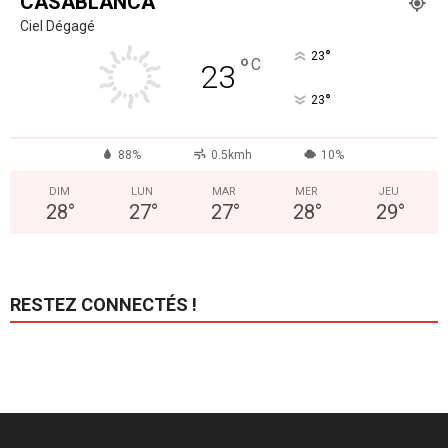
CASABLANCA
Ciel Dégagé
°
23
°
C
23
°
23
88%
0.5kmh
10%
DIM
LUN
MAR
MER
JEU
28
°
27
°
27
°
28
°
29
°
RESTEZ CONNECTÉS !