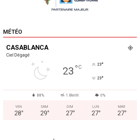
MÉTÉO
CASABLANCA
Ciel Dégagé
°
23
°
C
23
°
23
88%
1.8kmh
0%
VEN
SAM
DIM
LUN
MAR
28
°
29
°
27
°
27
°
27
°