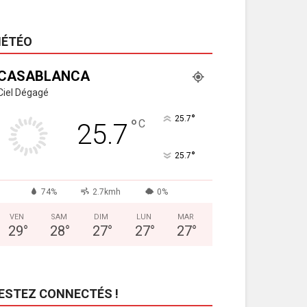
ÉTÉO
CASABLANCA
Ciel Dégagé
°
25.7
°
C
25.7
°
25.7
74%
2.7kmh
0%
VEN
SAM
DIM
LUN
MAR
29
°
28
°
27
°
27
°
27
°
ESTEZ CONNECTÉS !