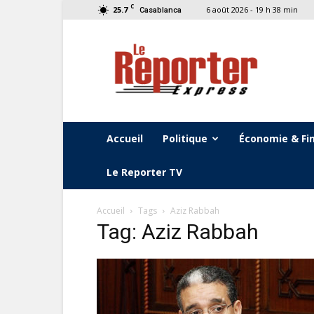
C
25.7
6 août 2026 - 19 h 38 min
Casablanca
Le
Reporter
Express
Accueil
Politique
Économie & Fi
Le Reporter TV
Accueil
Tags
Aziz Rabbah
Tag: Aziz Rabbah