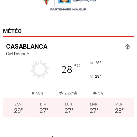
MÉTÉO
CASABLANCA
Ciel Dégagé
°
28
°
C
28
°
28
58%
2.2kmh
5%
SAM
DIM
LUN
MAR
MER
29
°
27
°
27
°
27
°
28
°