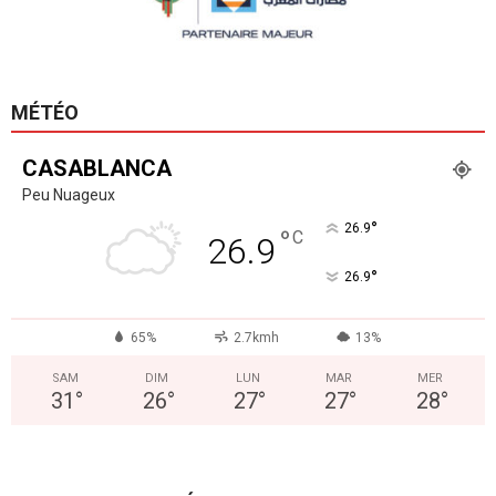
MÉTÉO
CASABLANCA
Peu Nuageux
°
26.9
°
C
26.9
°
26.9
65%
2.7kmh
13%
SAM
DIM
LUN
MAR
MER
31
°
26
°
27
°
27
°
28
°