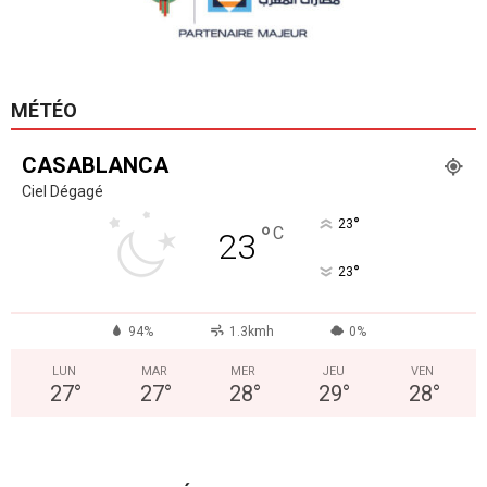
MÉTÉO
CASABLANCA
Ciel Dégagé
°
23
°
C
23
°
23
94%
1.3kmh
0%
LUN
MAR
MER
JEU
VEN
27
°
27
°
28
°
29
°
28
°