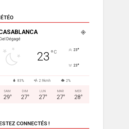
ÉTÉO
CASABLANCA
Ciel Dégagé
°
23
°
C
23
°
23
83%
2.9kmh
2%
SAM
DIM
LUN
MAR
MER
29
°
27
°
27
°
27
°
28
°
ESTEZ CONNECTÉS !