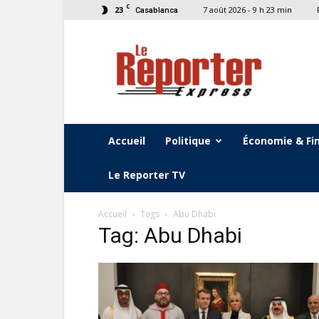
C
23
7 août 2026 - 9 h 23 min
Casablanca
Le
Reporter
Express
Accueil
Politique
Économie & Fi
Le Reporter TV
Accueil
Tags
Abu Dhabi
Tag: Abu Dhabi