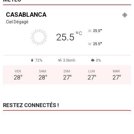
CASABLANCA
Ciel Dégagé
°
25.5
°
C
25.5
°
25.5
72%
3.5kmh
0%
VEN
SAM
DIM
LUN
MAR
28
°
28
°
27
°
27
°
27
°
RESTEZ CONNECTÉS !