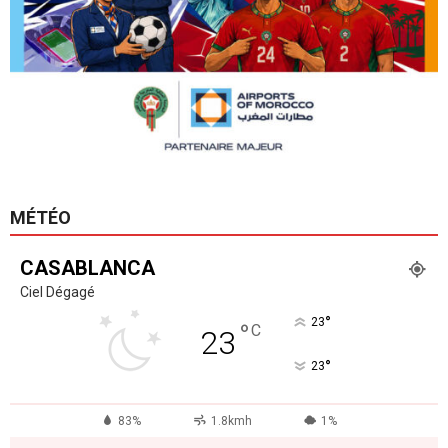
MÉTÉO
CASABLANCA
Ciel Dégagé
°
23
°
C
23
°
23
83%
1.8kmh
1%