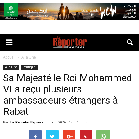
Accueil
A la Une
A la Une
Politique
Sa Majesté le Roi Mohammed
VI a reçu plusieurs
ambassadeurs étrangers à
Rabat
Par
-
5 juin 2026 - 12 h 15 min
Le Reporter Express