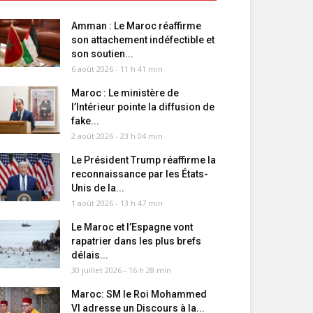
Amman : Le Maroc réaffirme
son attachement indéfectible et
son soutien...
6 août 2026 - 11 h 41 min
Maroc : Le ministère de
l’Intérieur pointe la diffusion de
fake...
2 août 2026 - 23 h 04 min
Le Président Trump réaffirme la
reconnaissance par les États-
Unis de la...
1 août 2026 - 13 h 47 min
Le Maroc et l’Espagne vont
rapatrier dans les plus brefs
délais...
30 juillet 2026 - 16 h 28 min
Maroc: SM le Roi Mohammed
VI adresse un Discours à la...