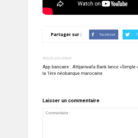
Partager sur :
Facebook
T
Article précédent
App bancaire : Attijariwafa Bank lance «Simple.»
la 1ère néobanque marocaine
Laisser un commentaire