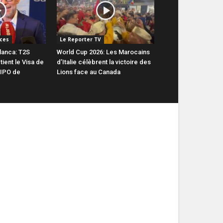
ces
Le Reporter TV
lanca: T2S
World Cup 2026: Les Marocains
ient le Visa de
d’Italie célèbrent la victoire des
 IPO de
Lions face au Canada