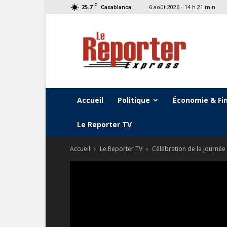
C
25.7
6 août 2026 - 14 h 21 min
Casablanca
Le
Reporter
Express
Accueil
Politique
Économie & Fi
Le Reporter TV
Accueil
Le Reporter TV
Célébration de la Journée d