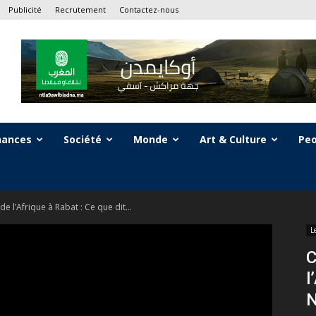
Publicité
Recrutement
Contactez-nous
nances
Société
Monde
Art & Culture
Peo
e l’Afrique à Rabat : Ce que dit...
L
C
l
N