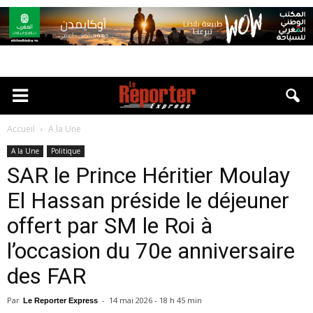
Accueil
A la Une
A la Une
Politique
SAR le Prince Héritier Moulay
El Hassan préside le déjeuner
offert par SM le Roi à
l’occasion du 70e anniversaire
des FAR
Par
-
14 mai 2026 - 18 h 45 min
Le Reporter Express