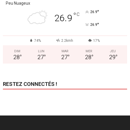
Peu Nuageux
°
26.9
°
C
26.9
°
26.9
74%
2.2kmh
17%
DIM
LUN
MAR
MER
JEU
28
°
27
°
27
°
28
°
29
°
RESTEZ CONNECTÉS !