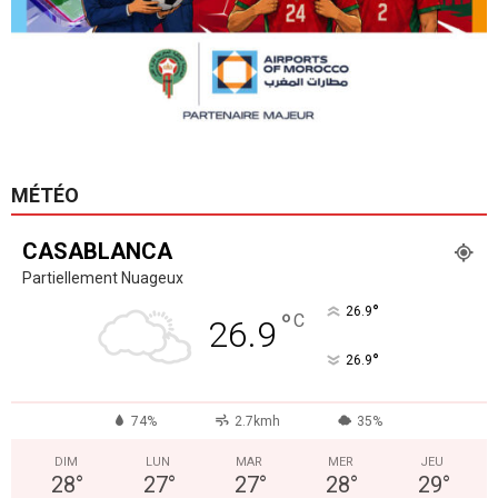
MÉTÉO
CASABLANCA
Partiellement Nuageux
°
26.9
°
C
26.9
°
26.9
74%
2.7kmh
35%
DIM
LUN
MAR
MER
JEU
28
°
27
°
27
°
28
°
29
°