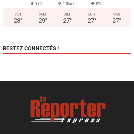
88%
1.8kmh
0%
VEN
SAM
DIM
LUN
MAR
28
°
29
°
27
°
27
°
27
°
RESTEZ CONNECTÉS !