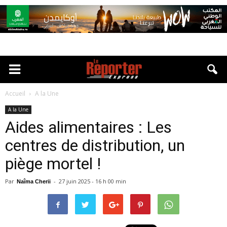
Accueil
A la Une
A la Une
Aides alimentaires : Les
centres de distribution, un
piège mortel !
Par
-
27 juin 2025 - 16 h 00 min
Naîma Cherii