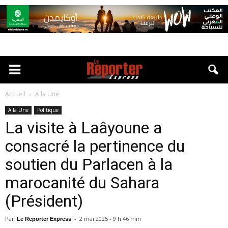
Accueil
A la Une
A la Une
Politique
La visite à Laâyoune a
consacré la pertinence du
soutien du Parlacen à la
marocanité du Sahara
(Président)
Par
-
2 mai 2025 - 9 h 46 min
Le Reporter Express