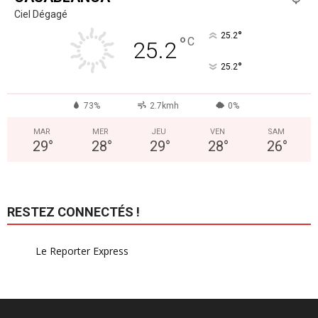
Ciel Dégagé
°
25.2
°
C
25.2
°
25.2
73%
2.7kmh
0%
MAR
MER
JEU
VEN
SAM
29
°
28
°
29
°
28
°
26
°
RESTEZ CONNECTÉS !
Le Reporter Express