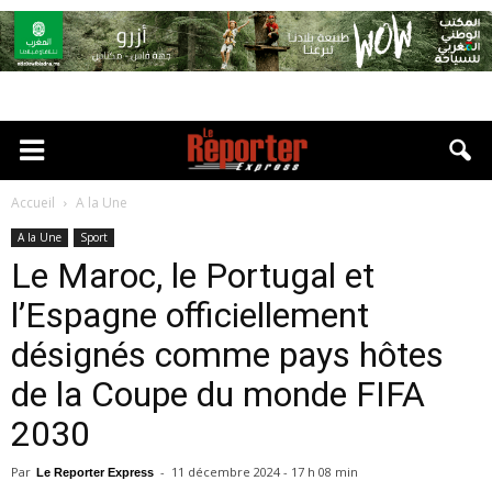
Accueil
A la Une
A la Une
Sport
Le Maroc, le Portugal et
l’Espagne officiellement
désignés comme pays hôtes
de la Coupe du monde FIFA
2030
Par
-
11 décembre 2024 - 17 h 08 min
Le Reporter Express