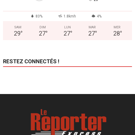
83%
1.8kmh
4%
SAM
DIM
LUN
MAR
MER
29
°
27
°
27
°
27
°
28
°
RESTEZ CONNECTÉS !