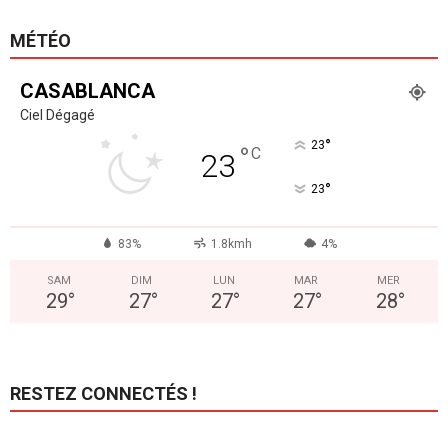
MÉTÉO
CASABLANCA
Ciel Dégagé
°
23
°
C
23
°
23
83%
1.8kmh
4%
SAM
DIM
LUN
MAR
MER
29
°
27
°
27
°
27
°
28
°
RESTEZ CONNECTÉS !