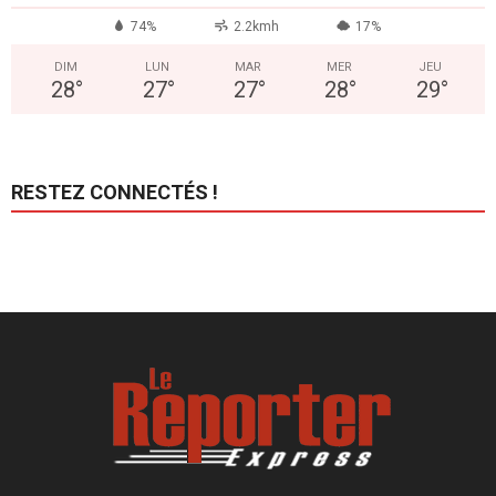
74%
2.2kmh
17%
DIM
LUN
MAR
MER
JEU
28
°
27
°
27
°
28
°
29
°
RESTEZ CONNECTÉS !