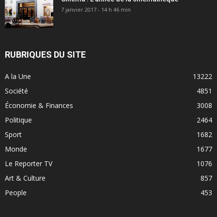
7 janvier 2017 - 14 h 46 min
RUBRIQUES DU SITE
A la Une
13222
Société
4851
Économie & Finances
3008
Politique
2464
Sport
1682
Monde
1677
Le Reporter TV
1076
Art & Culture
857
People
453