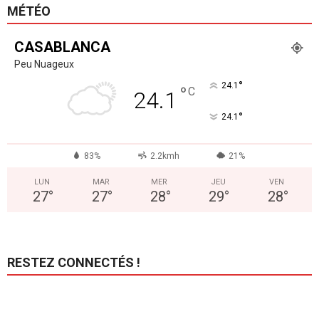
MÉTÉO
CASABLANCA
Peu Nuageux
°
24.1
°
C
24.1
°
24.1
83%
2.2kmh
21%
LUN
MAR
MER
JEU
VEN
27
°
27
°
28
°
29
°
28
°
RESTEZ CONNECTÉS !