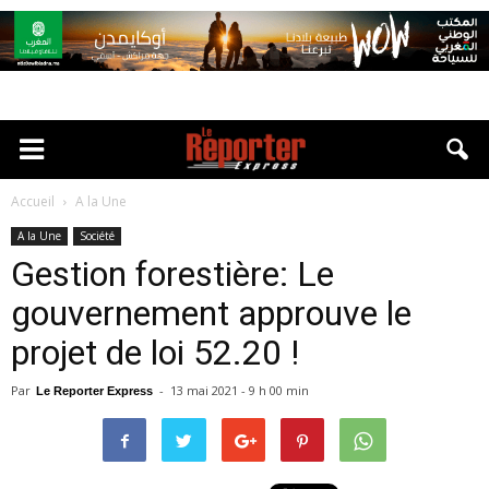
Accueil
A la Une
A la Une
Société
Gestion forestière: Le
gouvernement approuve le
projet de loi 52.20 !
Par
-
13 mai 2021 - 9 h 00 min
Le Reporter Express