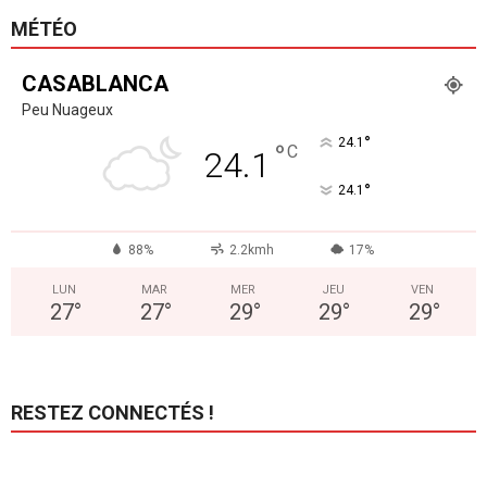
MÉTÉO
CASABLANCA
Peu Nuageux
°
24.1
°
C
24.1
°
24.1
88%
2.2kmh
17%
LUN
MAR
MER
JEU
VEN
27
°
27
°
29
°
29
°
29
°
RESTEZ CONNECTÉS !