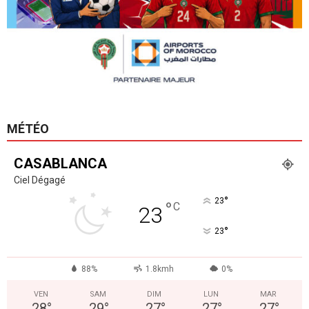
MÉTÉO
CASABLANCA
Ciel Dégagé
°
23
°
C
23
°
23
88%
1.8kmh
0%
VEN
SAM
DIM
LUN
MAR
28
°
29
°
27
°
27
°
27
°