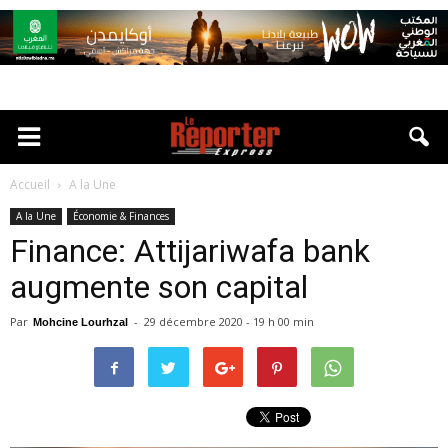
Accueil
A la Une
A la Une
Économie & Finances
Finance: Attijariwafa bank
augmente son capital
Par
-
29 décembre 2020 - 19 h 00 min
Mohcine Lourhzal