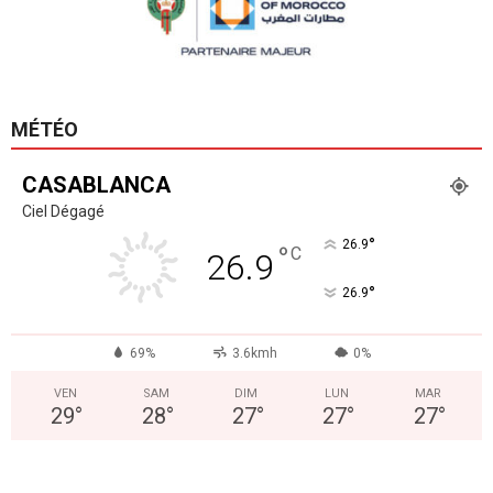
MÉTÉO
CASABLANCA
Ciel Dégagé
°
26.9
°
C
26.9
°
26.9
69%
3.6kmh
0%
VEN
SAM
DIM
LUN
MAR
29
°
28
°
27
°
27
°
27
°