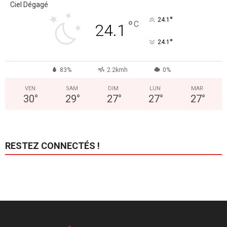
Ciel Dégagé
°
24.1
°
C
24.1
°
24.1
83%
2.2kmh
0%
VEN
SAM
DIM
LUN
MAR
30
°
29
°
27
°
27
°
27
°
RESTEZ CONNECTÉS !