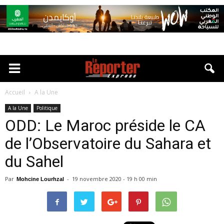
Accueil
A la Une
A la Une
Politique
ODD: Le Maroc préside le CA
de l’Observatoire du Sahara et
du Sahel
Par
-
19 novembre 2020 - 19 h 00 min
Mohcine Lourhzal