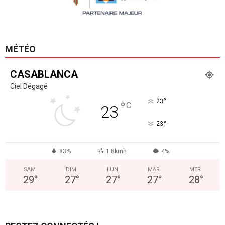
MÉTÉO
CASABLANCA
Ciel Dégagé
°
23
°
C
23
°
23
83%
1.8kmh
4%
SAM
DIM
LUN
MAR
MER
29
°
27
°
27
°
27
°
28
°