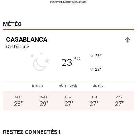
MÉTÉO
CASABLANCA
Ciel Dégagé
°
23
°
C
23
°
23
88%
1.8kmh
0%
VEN
SAM
DIM
LUN
MAR
28
°
29
°
27
°
27
°
27
°
RESTEZ CONNECTÉS !