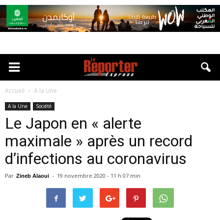
Accueil
A la Une
A la Une
Société
Le Japon en « alerte
maximale » après un record
d’infections au coronavirus
Par
-
19 novembre 2020 - 11 h 07 min
Zineb Alaoui