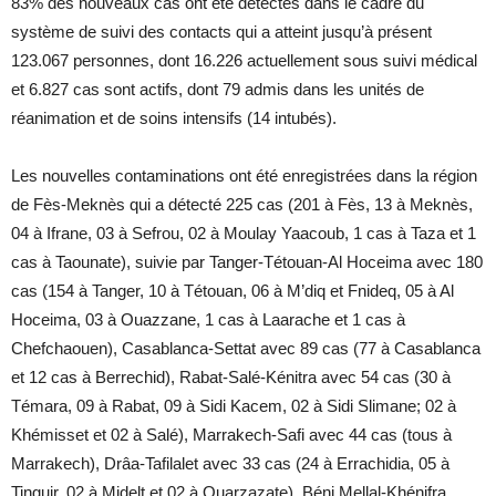
83% des nouveaux cas ont été détectés dans le cadre du
système de suivi des contacts qui a atteint jusqu’à présent
123.067 personnes, dont 16.226 actuellement sous suivi médical
et 6.827 cas sont actifs, dont 79 admis dans les unités de
réanimation et de soins intensifs (14 intubés).
Les nouvelles contaminations ont été enregistrées dans la région
de Fès-Meknès qui a détecté 225 cas (201 à Fès, 13 à Meknès,
04 à Ifrane, 03 à Sefrou, 02 à Moulay Yaacoub, 1 cas à Taza et 1
cas à Taounate), suivie par Tanger-Tétouan-Al Hoceima avec 180
cas (154 à Tanger, 10 à Tétouan, 06 à M’diq et Fnideq, 05 à Al
Hoceima, 03 à Ouazzane, 1 cas à Laarache et 1 cas à
Chefchaouen), Casablanca-Settat avec 89 cas (77 à Casablanca
et 12 cas à Berrechid), Rabat-Salé-Kénitra avec 54 cas (30 à
Témara, 09 à Rabat, 09 à Sidi Kacem, 02 à Sidi Slimane; 02 à
Khémisset et 02 à Salé), Marrakech-Safi avec 44 cas (tous à
Marrakech), Drâa-Tafilalet avec 33 cas (24 à Errachidia, 05 à
Tinguir, 02 à Midelt et 02 à Ouarzazate), Béni Mellal-Khénifra