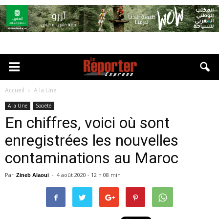
Accueil
A la Une
A la Une
Société
En chiffres, voici où sont
enregistrées les nouvelles
contaminations au Maroc
Par
-
4 août 2020 - 12 h 08 min
Zineb Alaoui