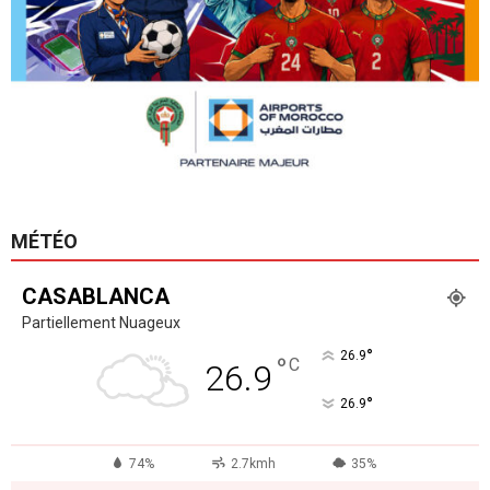
MÉTÉO
CASABLANCA
Partiellement Nuageux
°
26.9
°
C
26.9
°
26.9
74%
2.7kmh
35%