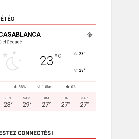
ÉTÉO
CASABLANCA
Ciel Dégagé
°
23
°
C
23
°
23
88%
1.8kmh
0%
VEN
SAM
DIM
LUN
MAR
28
°
29
°
27
°
27
°
27
°
ESTEZ CONNECTÉS !