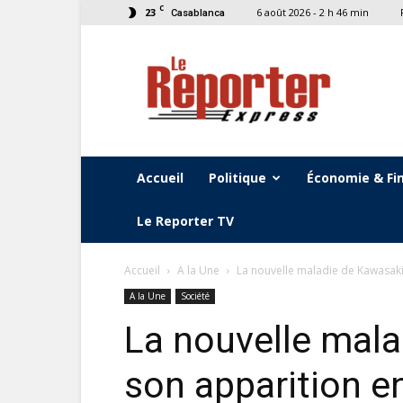
C
23
6 août 2026 - 2 h 46 min
Casablanca
Le
Reporter
Express
Accueil
Politique
Économie & Fi
Le Reporter TV
Accueil
A la Une
La nouvelle maladie de Kawasaki 
A la Une
Société
La nouvelle mala
son apparition e