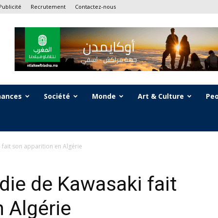
Publicité
Recrutement
Contactez-nous
nances
Société
Monde
Art & Culture
Peo
fait son apparition en Algérie
die de Kawasaki fait
n Algérie