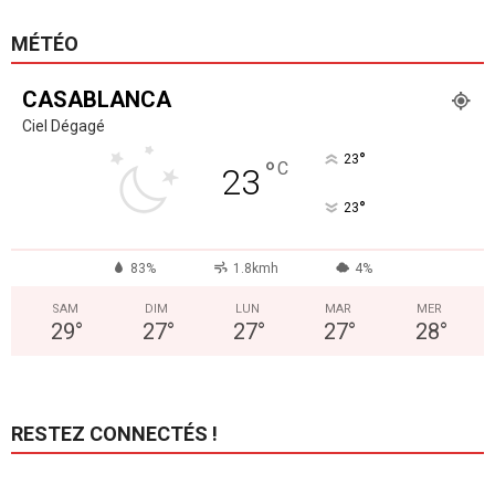
MÉTÉO
CASABLANCA
Ciel Dégagé
°
23
°
C
23
°
23
83%
1.8kmh
4%
SAM
DIM
LUN
MAR
MER
29
°
27
°
27
°
27
°
28
°
RESTEZ CONNECTÉS !