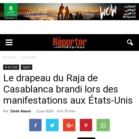
Accueil
A la Une
A la Une
Sport
Le drapeau du Raja de
Casablanca brandi lors des
manifestations aux États-Unis
Par
-
5 juin 2020 - 16 h 19 min
Zineb Alaoui