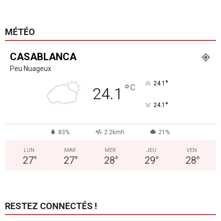
MÉTÉO
CASABLANCA
Peu Nuageux
°
24.1
°
C
24.1
°
24.1
83%
2.2kmh
21%
LUN
MAR
MER
JEU
VEN
27
°
27
°
28
°
29
°
28
°
RESTEZ CONNECTÉS !