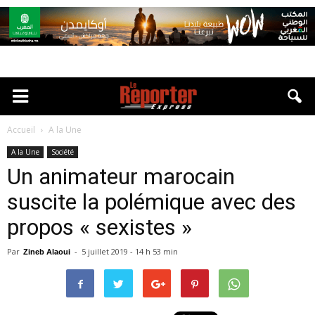
Accueil
A la Une
A la Une
Société
Un animateur marocain
suscite la polémique avec des
propos « sexistes »
Par
-
5 juillet 2019 - 14 h 53 min
Zineb Alaoui