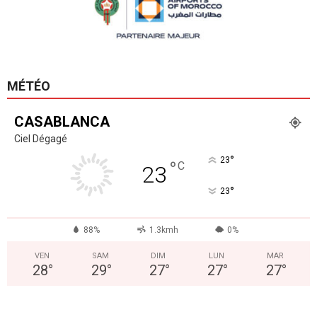
MÉTÉO
CASABLANCA
Ciel Dégagé
°
23
°
C
23
°
23
88%
1.3kmh
0%
VEN
SAM
DIM
LUN
MAR
28
°
29
°
27
°
27
°
27
°