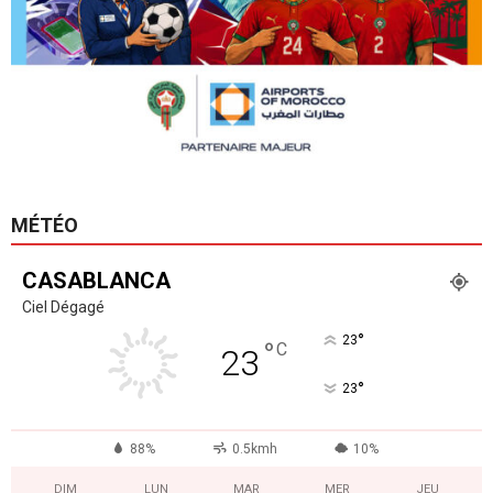
MÉTÉO
CASABLANCA
Ciel Dégagé
°
23
°
C
23
°
23
88%
0.5kmh
10%
DIM
LUN
MAR
MER
JEU