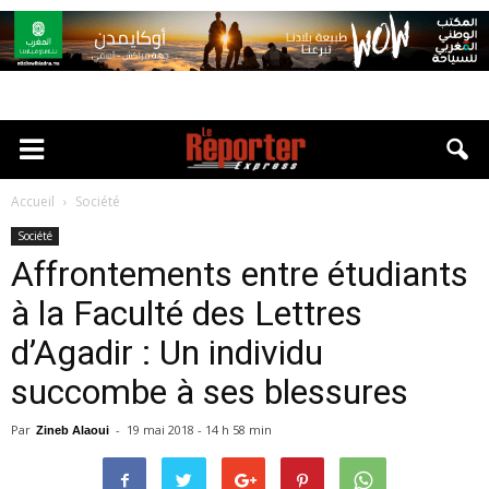
Accueil
Société
Société
Affrontements entre étudiants
à la Faculté des Lettres
d’Agadir : Un individu
succombe à ses blessures
Par
-
19 mai 2018 - 14 h 58 min
Zineb Alaoui