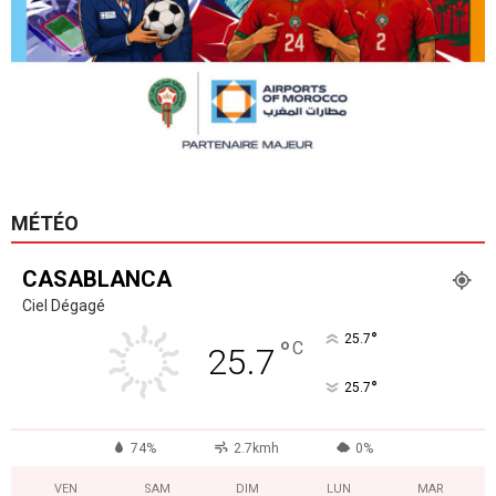
MÉTÉO
CASABLANCA
Ciel Dégagé
°
25.7
°
C
25.7
°
25.7
74%
2.7kmh
0%
VEN
SAM
DIM
LUN
MAR