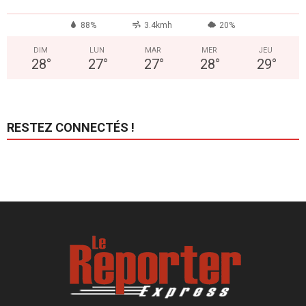
88%
3.4kmh
20%
DIM
LUN
MAR
MER
JEU
28
°
27
°
27
°
28
°
29
°
RESTEZ CONNECTÉS !