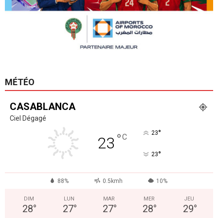
MÉTÉO
CASABLANCA
Ciel Dégagé
°
23
°
C
23
°
23
88%
0.5kmh
10%
DIM
LUN
MAR
MER
JEU
28
°
27
°
27
°
28
°
29
°