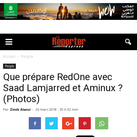
Accueil
People
People
Que prépare RedOne avec
Saad Lamjarred et Aminux ?
(Photos)
Par
-
26 mars 2018 - 20 h 02 min
Zineb Alaoui