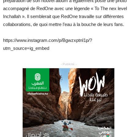
préparation de son nouvel album a également posté une photo
accompagné de RedOne avec une légende « To The nex level
Inchallah ». Il semblerait que RedOne travaille sur différentes
collaborations, de quoi mettre l’eau à la bouche de leurs fans.
https://www.instagram.com/p/BgwzxptnI1p/?
utm_source=ig_embed
- Publicité -