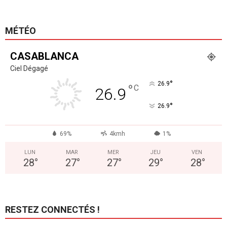
MÉTÉO
CASABLANCA
Ciel Dégagé
°
26.9
°
C
26.9
°
26.9
69%
4kmh
1%
LUN
MAR
MER
JEU
VEN
28
°
27
°
27
°
29
°
28
°
RESTEZ CONNECTÉS !