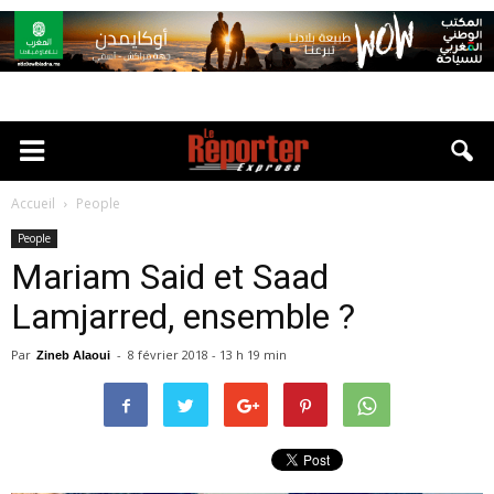
Accueil
People
People
Mariam Said et Saad
Lamjarred, ensemble ?
Par
-
8 février 2018 - 13 h 19 min
Zineb Alaoui