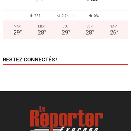
73%
2.7kmh
0%
MAR
MER
JEU
VEN
SAM
29
°
28
°
29
°
28
°
26
°
RESTEZ CONNECTÉS !