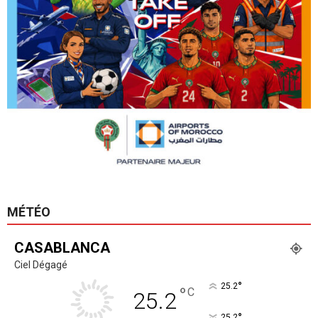
MÉTÉO
CASABLANCA
Ciel Dégagé
°
25.2
°
C
25.2
°
25.2