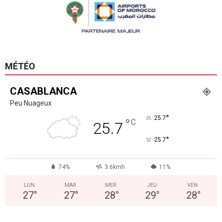
MÉTÉO
CASABLANCA
Peu Nuageux
°
25.7
°
C
25.7
°
25.7
74%
3.6kmh
11%
LUN
MAR
MER
JEU
VEN
27
°
27
°
28
°
29
°
28
°