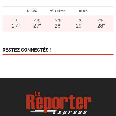
94%
1.3kmh
0%
LUN
MAR
MER
JEU
VEN
27
°
27
°
28
°
29
°
28
°
RESTEZ CONNECTÉS !