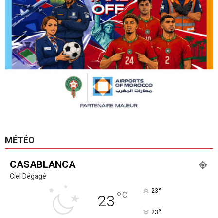
MÉTÉO
CASABLANCA
Ciel Dégagé
°
23
°
C
23
°
23