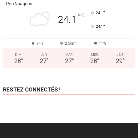
Peu Nuageux
°
24.1
°
C
24.1
°
24.1
94%
2.5kmh
11%
DIM
LUN
MAR
MER
JEU
28
°
27
°
27
°
28
°
29
°
RESTEZ CONNECTÉS !