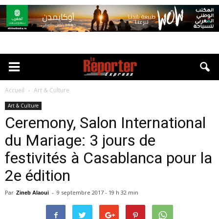
Accueil
Art & Culture
Art & Culture
Ceremony, Salon International
du Mariage: 3 jours de
festivités à Casablanca pour la
2e édition
Par
-
9 septembre 2017 - 19 h 32 min
Zineb Alaoui