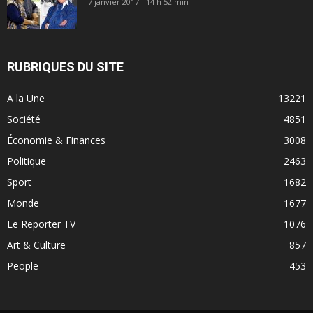
7 janvier 2017 - 14 h 52 min
RUBRIQUES DU SITE
A la Une
13221
Société
4851
Économie & Finances
3008
Politique
2463
Sport
1682
Monde
1677
Le Reporter TV
1076
Art & Culture
857
People
453