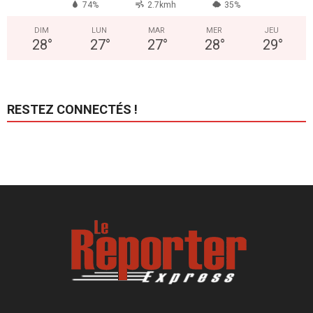
74%
2.7kmh
35%
DIM
LUN
MAR
MER
JEU
28
°
27
°
27
°
28
°
29
°
RESTEZ CONNECTÉS !