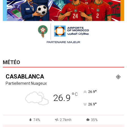
MÉTÉO
CASABLANCA
Partiellement Nuageux
°
26.9
°
C
26.9
°
26.9
74%
2.7kmh
35%