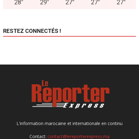
28
°
29
°
27
°
27
°
27
°
RESTEZ CONNECTÉS !
L'information marocaine et internationale en continu
Contact:
contact@lereporterexpress.ma