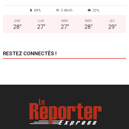
88%
3.4kmh
20%
DIM
LUN
MAR
MER
JEU
28
°
27
°
27
°
28
°
29
°
RESTEZ CONNECTÉS !