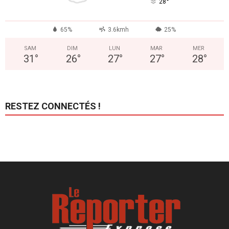
°
28
65%
3.6kmh
25%
SAM
DIM
LUN
MAR
MER
31
°
26
°
27
°
27
°
28
°
RESTEZ CONNECTÉS !