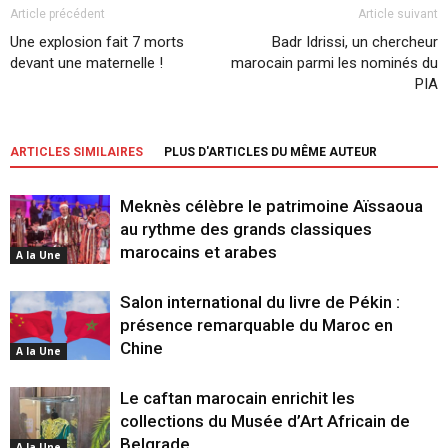
Article précédent
Article suivant
Une explosion fait 7 morts
Badr Idrissi, un chercheur
devant une maternelle !
marocain parmi les nominés du
PIA
ARTICLES SIMILAIRES
PLUS D'ARTICLES DU MÊME AUTEUR
Meknès célèbre le patrimoine Aïssaoua
au rythme des grands classiques
marocains et arabes
A la Une
Salon international du livre de Pékin :
présence remarquable du Maroc en
Chine
A la Une
Le caftan marocain enrichit les
collections du Musée d’Art Africain de
Belgrade
A la Une