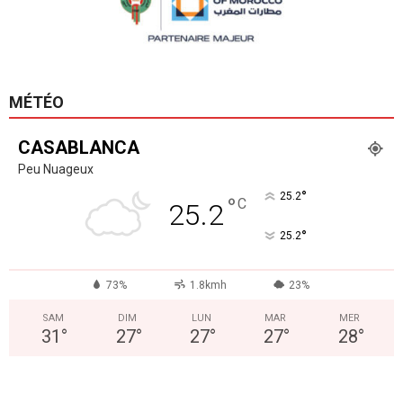
MÉTÉO
CASABLANCA
Peu Nuageux
°
25.2
°
C
25.2
°
25.2
73%
1.8kmh
23%
SAM
DIM
LUN
MAR
MER
31
°
27
°
27
°
27
°
28
°