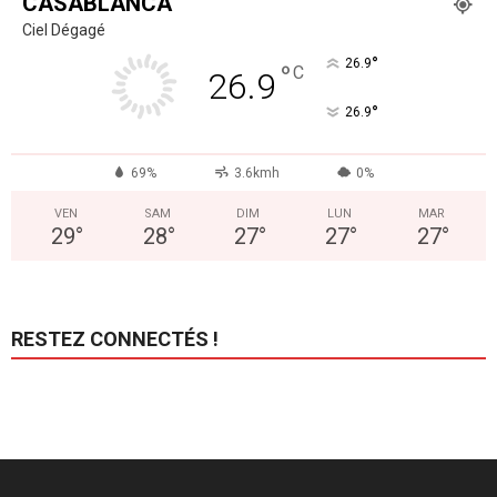
CASABLANCA
Ciel Dégagé
°
26.9
°
C
26.9
°
26.9
69%
3.6kmh
0%
VEN
SAM
DIM
LUN
MAR
29
°
28
°
27
°
27
°
27
°
RESTEZ CONNECTÉS !